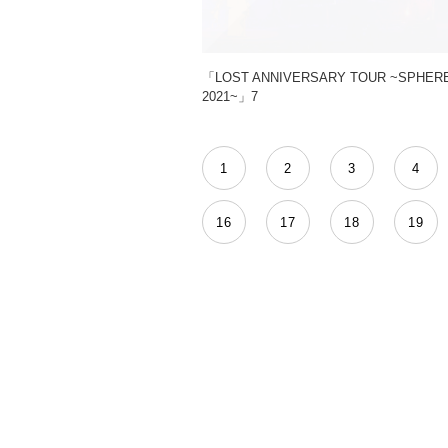
「LOST ANNIVERSARY TOUR ~SPHE
2021~」7
1
2
3
4
16
17
18
19