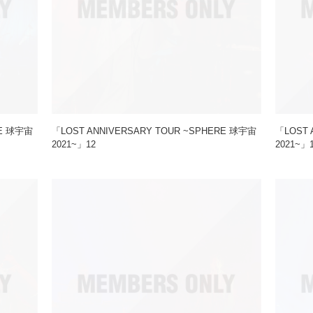
RE 球宇宙
「LOST ANNIVERSARY TOUR ~SPHERE 球宇宙
「LOST 
2021~」12
2021~」