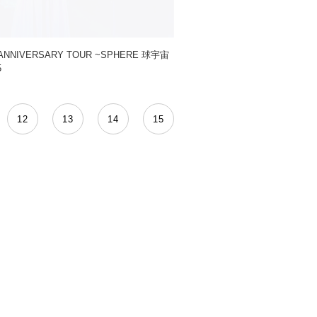
ANNIVERSARY TOUR ~SPHERE 球宇宙
5
12
13
14
15