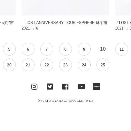
RE 球宇宙
「LOST ANNIVERSARY TOUR ~SPHERE 球宇宙
「LOST 
2021~」6
2021~」
10
5
6
7
8
9
11
20
21
22
23
24
25
Instagram
Twitter
facebook
YouTube
Ameblo
©YUKI KOYANAGI OFFICIAL WEB