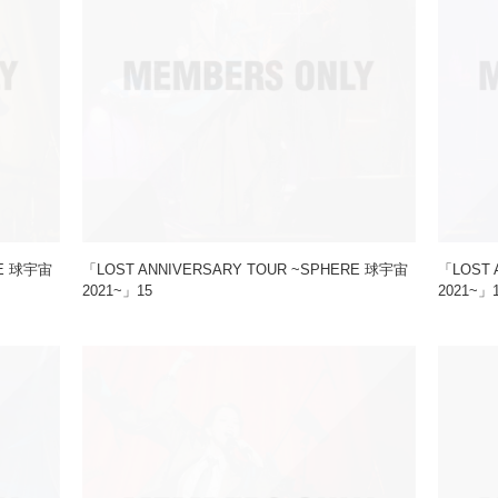
RE 球宇宙
「LOST ANNIVERSARY TOUR ~SPHERE 球宇宙
「LOST 
2021~」15
2021~」