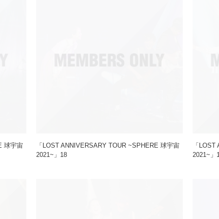
RE 球宇宙
「LOST ANNIVERSARY TOUR ~SPHERE 球宇宙
「LOST 
2021~」18
2021~」