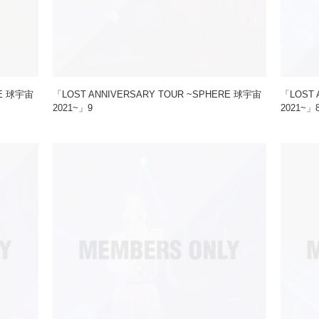
RE 球宇宙
「LOST ANNIVERSARY TOUR ~SPHERE 球宇宙
「LOST 
2021~」9
2021~」