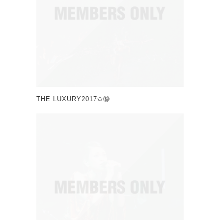
THE LUXURY2017✩⑲