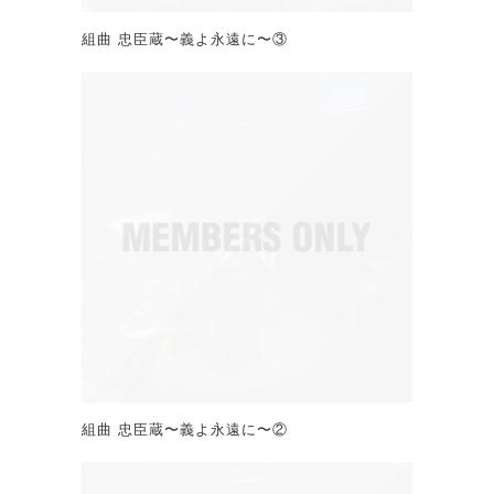
組曲 忠臣蔵〜義よ永遠に〜③
組曲 忠臣蔵〜義よ永遠に〜②