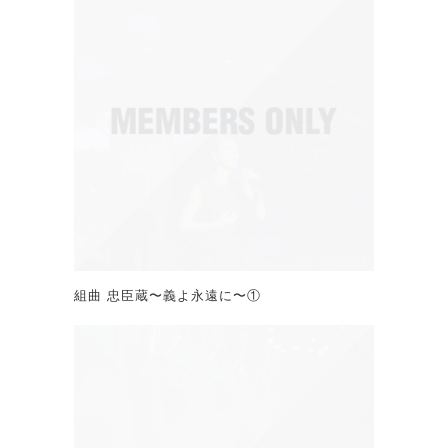
組曲 忠臣蔵〜義よ永遠に〜①